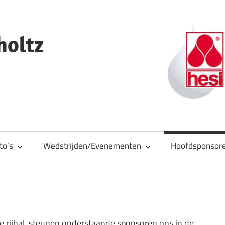
holtz
to’s
Wedstrijden/Evenementen
Hoofdsponsor
 rijhal, steunen onderstaande sponsoren ons in de