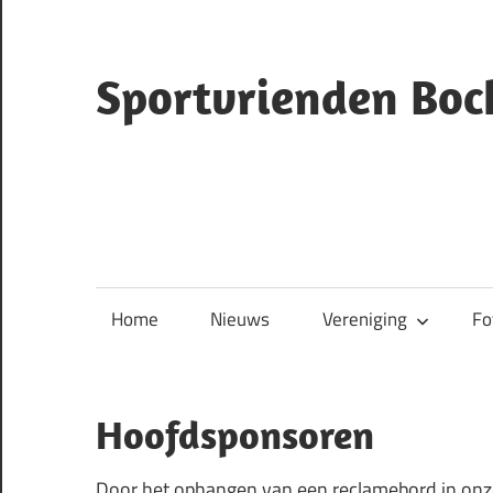
Ga
naar
de
Sportvrienden Boc
inhoud
ruiterclub
Bocholtz
Home
Nieuws
Vereniging
Fo
Hoofdsponsoren
Door het ophangen van een reclamebord in onze