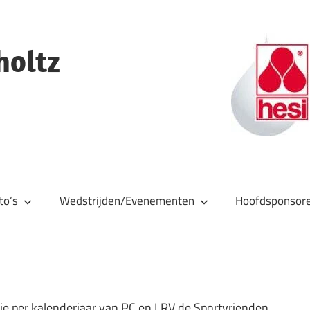
holtz
to’s
Wedstrijden/Evenementen
Hoofdsponsor
tie per kalenderjaar van PC en LRV de Sportvrienden