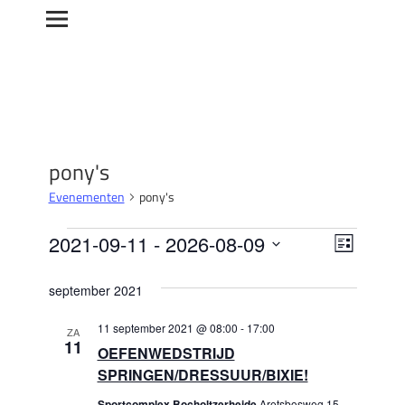
pony's
Evenementen
pony's
Evenementen
Weerg
Evene
2021-09-11
 - 
2026-08-09
Lijst
weerg
Selecteer
navigat
september 2021
een
naviga
datum.
11 september 2021 @ 08:00
-
17:00
ZA
11
OEFENWEDSTRIJD
SPRINGEN/DRESSUUR/BIXIE!
Sportcomplex Bocholtzerheide
Aretsbosweg 15,