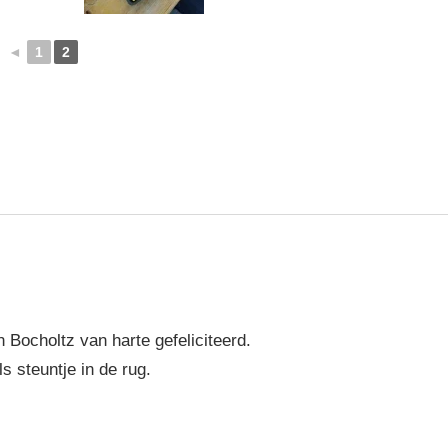
◄
1
2
 Bocholtz van harte gefeliciteerd.
s steuntje in de rug.