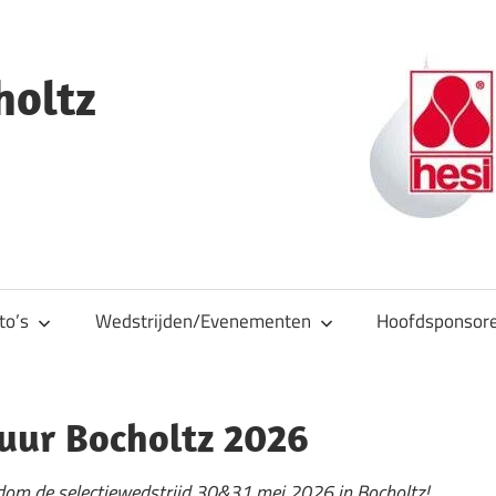
holtz
to’s
Wedstrijden/Evenementen
Hoofdsponsor
suur Bocholtz 2026
dom de selectiewedstrijd 30&31 mei 2026 in Bocholtz!