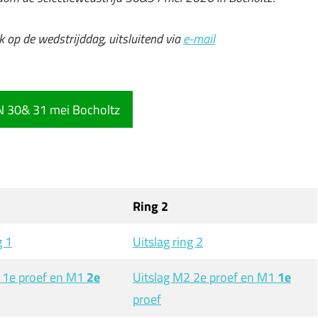
k op de wedstrijddag, uitsluitend via
e-mail
 30& 31 mei Bocholtz
Ring 2
g 1
Uitslag ring 2
 1e proef en M1
2e
Uitslag M2 2e proef en M1
1e
proef