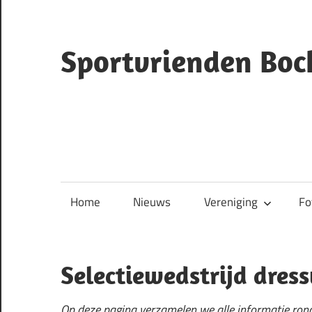
Ga
naar
de
Sportvrienden Boc
inhoud
ruiterclub
Bocholtz
Home
Nieuws
Vereniging
Fo
Selectiewedstrijd dres
Op deze pagina verzamelen we alle informatie ron