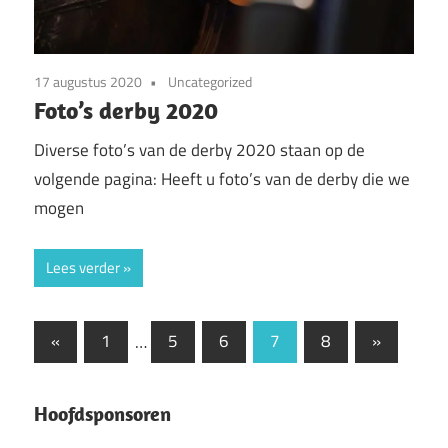
17 augustus 2020
Uncategorized
Foto’s derby 2020
Diverse foto’s van de derby 2020 staan op de
volgende pagina: Heeft u foto’s van de derby die we
mogen
Lees verder
Berichten
Vorige
Volgende
«
1
…
5
6
7
8
»
berichten
berichten
paginering
Hoofdsponsoren