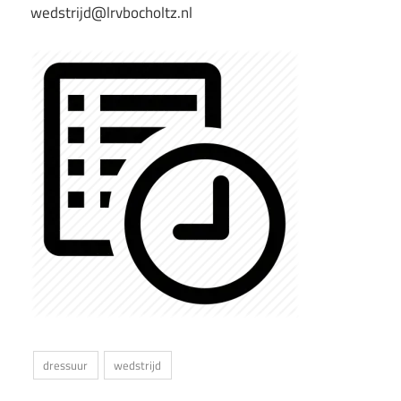
wedstrijd@lrvbocholtz.nl
dressuur
wedstrijd