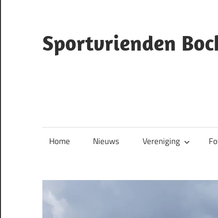
Ga
naar
de
Sportvrienden Boc
inhoud
ruiterclub
Bocholtz
Home
Nieuws
Vereniging
Fo