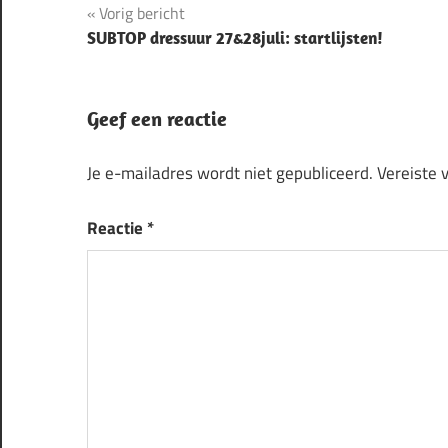
Bericht
Vorig bericht
SUBTOP dressuur 27&28juli: startlijsten!
navigatie
Geef een reactie
Je e-mailadres wordt niet gepubliceerd.
Vereiste 
Reactie
*