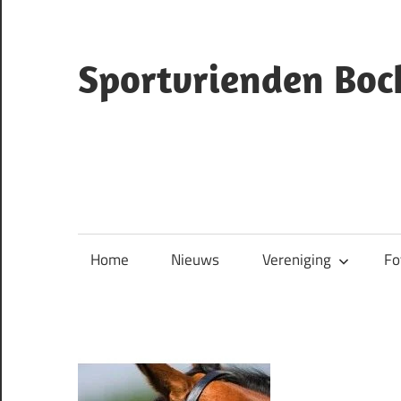
Ga
naar
de
Sportvrienden Boc
inhoud
ruiterclub
Bocholtz
Home
Nieuws
Vereniging
Fo