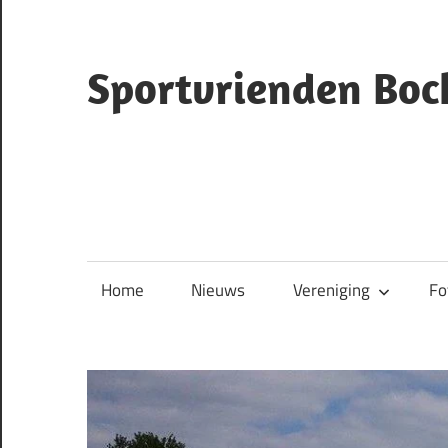
Ga
naar
de
Sportvrienden Boc
inhoud
ruiterclub
Bocholtz
Home
Nieuws
Vereniging
Fo