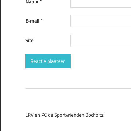
Naam
*
E-mail
*
Site
LRV en PC de Sportvrienden Bocholtz