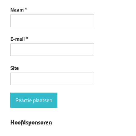
Naam
*
E-mail
*
Site
Hoofdsponsoren