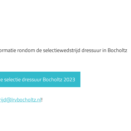
!
 informatie rondom de selectiewedstrijd dressuur in Bocholtz
tie selectie dressuur Bocholtz 2023
ijd@lrvbocholtz.nl
!