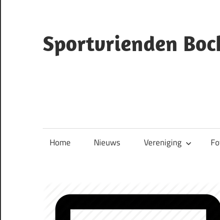
Ga
naar
de
Sportvrienden Boc
inhoud
ruiterclub
Bocholtz
Home
Nieuws
Vereniging
Fo