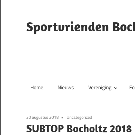
Ga
naar
de
Sportvrienden Boc
inhoud
ruiterclub
Bocholtz
Home
Nieuws
Vereniging
Fo
20 augustus 2018
Uncategorized
SUBTOP Bocholtz 2018