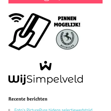
Recente berichten
Foto’s PicturePure tijdens selectiewedstrijd